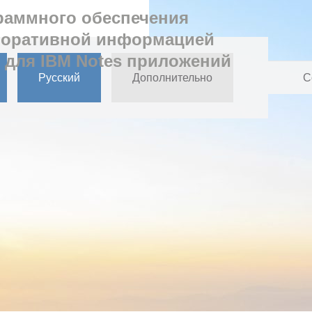
раммного обеспечения
поративной информацией
 для IBM Notes приложений
Русский
Дополнительно
С